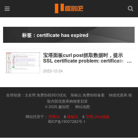
标签：certificate has expired
宝塔面板curl post抓取数据时，提示
SSL certificate problem: certificate
has expired的解决办法
2023-12-24
友情链接：
太友帮.免费协助SEO优化
辣椒云.免费协助备案
纳德优惠券.领
取内部优惠券购物更划算
© 2026
趣啦吧
网站地图
网站托管于：
阿里云
&
辣椒云
&
宝塔Linux面板
蜀ICP备19007282号-1