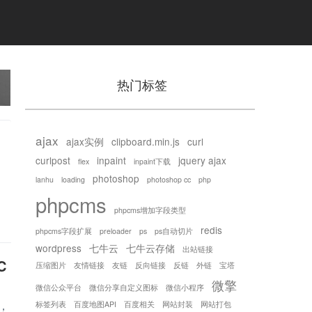
热门标签
ajax
ajax实例
clipboard.min.js
curl
curlpost
inpaint
jquery ajax
flex
inpaint下载
》
photoshop
lanhu
loading
photoshop cc
php
phpcms
phpcms增加字段类型
redis
phpcms字段扩展
preloader
ps
ps自动切片
wordpress
七牛云
七牛云存储
出站链接
C
压缩图片
友情链接
友链
反向链接
反链
外链
宝塔
微擎
微信公众平台
微信分享自定义图标
微信小程序
，
标签列表
百度地图API
百度相关
网站封装
网站打包