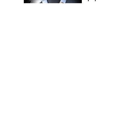
在使用php-webd
器，那打开速度会非
2025-03-31
阅读(1310)
R
php关闭终端也可以
一、php调用chrom
头模式的2种方法》 
2025-03-29
阅读(950)
重启服务器后，
可能是防火墙关闭了
systemctl stop fire
2025-03-28
阅读(959)