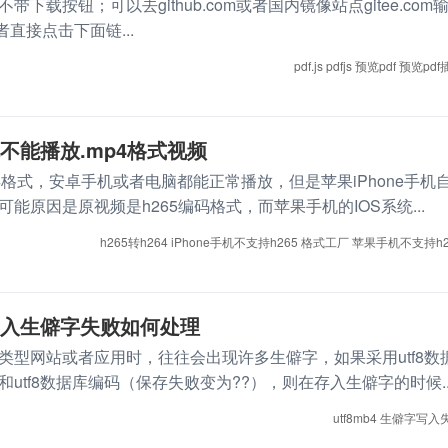
下载按钮；可以去github.com或者国内镜像站点gitee.com
或者直接点击下面链...
pdf.js
pdfjs
预览pdf
预览pdf
机不能播放.mp4格式视频
4格式，安卓手机或者电脑都能正常播放，但是苹果iPhone手机
能原因是原视频是h265编码格式，而苹果手机的IOS系统...
h265转h264
iPhone手机不支持h265
格式工厂
苹果手机不支持h2
l，写入生僻字失败如何处理
类型网站或者应用时，往往会出现许多生僻字，如果采用utf8数
utf8数据库编码（保存失败变为??），则在存入生僻字的时候..
utf8mb4
生僻字写入