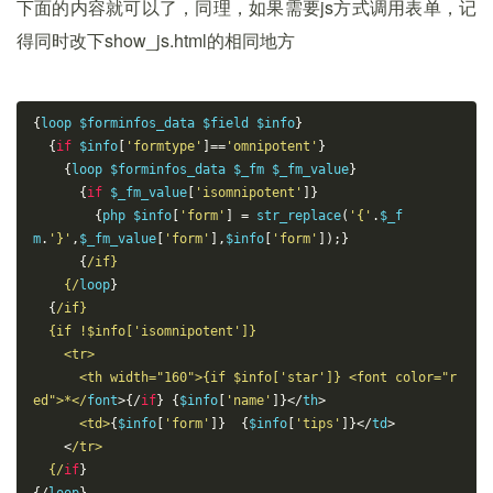
下面的内容就可以了，同理，如果需要js方式调用表单，记
得同时改下show_js.html的相同地方
{
loop $forminfos_data $field $info
}
{
if
 $info
[
'formtype'
]==
'omnipotent'
}
{
loop $forminfos_data $_fm $_fm_value
}
{
if
 $_fm_value
[
'isomnipotent'
]}
{
php $info
[
'form'
]
=
 str_replace
(
'{'
.
$_f
m
.
'}'
,
$_fm_value
[
'form'
],
$info
[
'form'
]);}
{
/if}
    {/
loop
}
{
/if}
  {if !$info['isomnipotent']}
    <tr>
      <th width="160">{if $info['star']} <font color="r
ed">*</
font
>{/
if
}
{
$info
[
'name'
]}</
th
>
<td>
{
$info
[
'form'
]}
{
$info
[
'tips'
]}</
td
>
<
/tr>
  {/
if
}