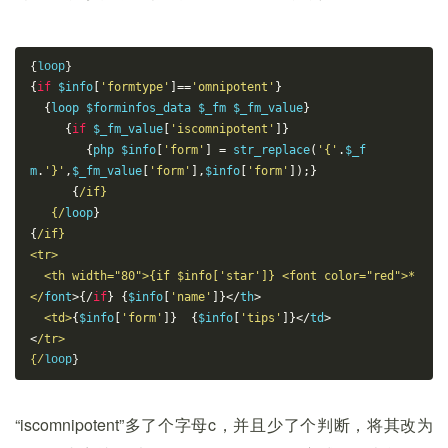
{
loop
}
{
if
 $info
[
'formtype'
]==
'omnipotent'
}
{
loop $forminfos_data $_fm $_fm_value
}
{
if
 $_fm_value
[
'iscomnipotent'
]}
{
php $info
[
'form'
]
=
 str_replace
(
'{'
.
$_f
m
.
'}'
,
$_fm_value
[
'form'
],
$info
[
'form'
]);}
{
/if}
   {/
loop
}
{
/if}
<tr>   
  <th width="80">{if $info['star']} <font color="red">*
</
font
>{/
if
}
{
$info
[
'name'
]}</
th
>
<td>
{
$info
[
'form'
]}
{
$info
[
'tips'
]}</
td
>
<
/tr>
{/
loop
}
“iscomnipotent”多了个字母c，并且少了个判断，将其改为