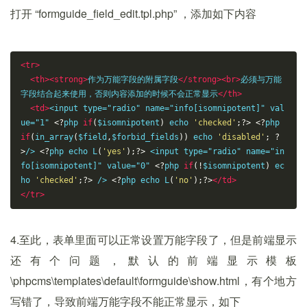
打开 “formguide_field_edit.tpl.php” ，添加如下内容
<tr>
<th><strong>
作为万能字段的附属字段
</strong><br>
必须与万能
字段结合起来使用，否则内容添加的时候不会正常显示
</th>
<td>
<input type="radio" name="info[isomnipotent]" val
ue="1" 
<?
php 
if
(
$isomnipotent
)
 echo 
'checked'
;?>
<?
php    
if
(
in_array
(
$field
,
$forbid_fields
))
 echo 
'disabled'
;
?
>
/> 
<?
php echo L
(
'yes'
);?>
 <input type="radio" name="in
fo[isomnipotent]" value="0" 
<?
php 
if
(!
$isomnipotent
)
 ec
ho 
'checked'
;?>
 /> 
<?
php echo L
(
'no'
);?>
</td>
</tr>
4.至此，表单里面可以正常设置万能字段了，但是前端显示
还有个问题，默认的前端显示模板
\phpcms\templates\default\formguide\show.html，有个地方
写错了，导致前端万能字段不能正常显示，如下