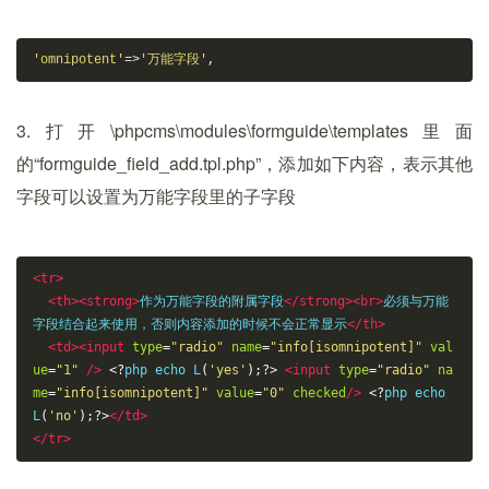
'omnipotent'
=>
'万能字段'
,
3.打开\phpcms\modules\formguide\templates里面
的“formguide_field_add.tpl.php”，添加如下内容，表示其他
字段可以设置为万能字段里的子字段
<tr>
<th><strong>
作为万能字段的附属字段
</strong><br>
必须与万能
字段结合起来使用，否则内容添加的时候不会正常显示
</th>
<td><input
type
=
"radio"
name
=
"info[isomnipotent]"
val
ue
=
"1"
/>
<?
php echo L
(
'yes'
);?>
<input
type
=
"radio"
na
me
=
"info[isomnipotent]"
value
=
"0"
checked
/>
<?
php echo 
L
(
'no'
);?>
</td>
</tr>