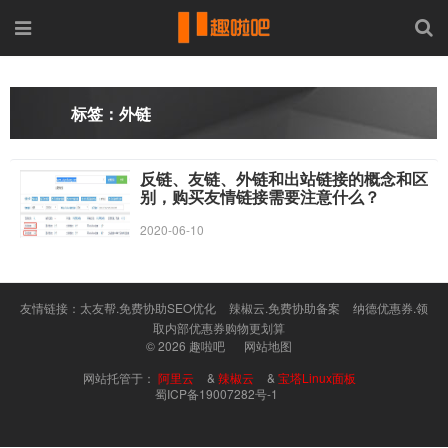
标签：外链
反链、友链、外链和出站链接的概念和区
别，购买友情链接需要注意什么？
2020-06-10
友情链接：
太友帮.免费协助SEO优化
辣椒云.免费协助备案
纳德优惠券.领
取内部优惠券购物更划算
© 2026
趣啦吧
网站地图
网站托管于：
阿里云
&
辣椒云
&
宝塔Linux面板
蜀ICP备19007282号-1