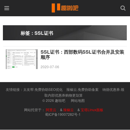
标签：SSL证书
SSL证书：西部数码SSL证书合并及安装
顺序
2020-07-06
友情链接：
太友帮.免费协助SEO优化
辣椒云.免费协助备案
纳德优惠券.领
取内部优惠券购物更划算
© 2026
趣啦吧
网站地图
网站托管于：
阿里云
&
辣椒云
&
宝塔Linux面板
蜀ICP备19007282号-1