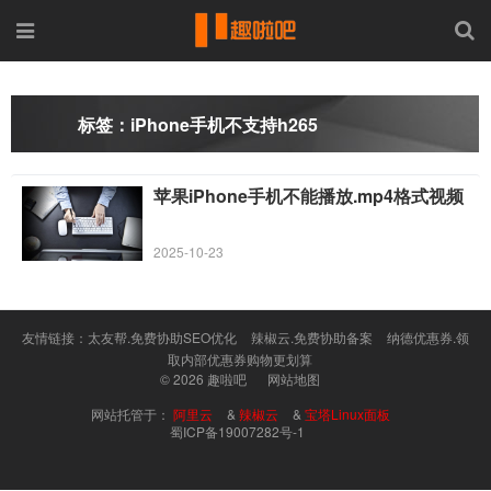
标签：iPhone手机不支持h265
苹果iPhone手机不能播放.mp4格式视频
2025-10-23
友情链接：
太友帮.免费协助SEO优化
辣椒云.免费协助备案
纳德优惠券.领
取内部优惠券购物更划算
© 2026
趣啦吧
网站地图
网站托管于：
阿里云
&
辣椒云
&
宝塔Linux面板
蜀ICP备19007282号-1