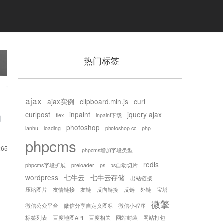
热门标签
ajax
ajax实例
clipboard.min.js
curl
curlpost
inpaint
jquery ajax
flex
inpaint下载
自
photoshop
lanhu
loading
photoshop cc
php
phpcms
65
phpcms增加字段类型
redis
phpcms字段扩展
preloader
ps
ps自动切片
wordpress
七牛云
七牛云存储
出站链接
压缩图片
友情链接
友链
反向链接
反链
外链
宝塔
微擎
微信公众平台
微信分享自定义图标
微信小程序
标签列表
百度地图API
百度相关
网站封装
网站打包