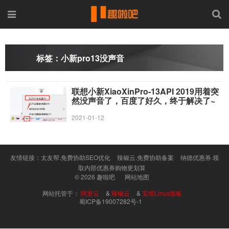
标签：小新pro13没声音
联想小新XiaoXinPro-13API 2019用着突
然没声音了，百度了好久，终于解决了~
2021-01-12
友情链接：
太友帮.免费协助SEO优化
辣椒云.免费协助备案
纳德优惠券.领
取内部优惠券购物更划算
© 2026
趣啦吧
网站地图
网站托管于：
阿里云
&
辣椒云
&
宝塔Linux面板
蜀ICP备19007282号-1