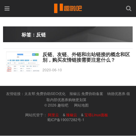
标签：反链
反链、友链、外链和出站链接的概念和区
别，购买友情链接需要注意什么？
2020-06-10
友情链接：
太友帮.免费协助SEO优化
辣椒云.免费协助备案
纳德优惠券.领
取内部优惠券购物更划算
© 2026
趣啦吧
网站地图
网站托管于：
阿里云
&
辣椒云
&
宝塔Linux面板
蜀ICP备19007282号-1